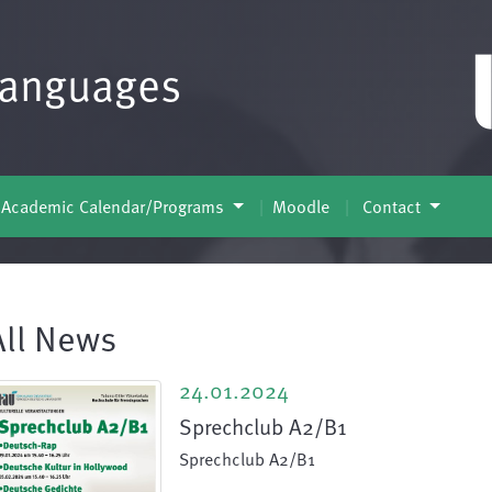
Languages
Academic Calendar/Programs
Moodle
Contact
All News
24.01.2024
Sprechclub A2/B1
Sprechclub A2/B1