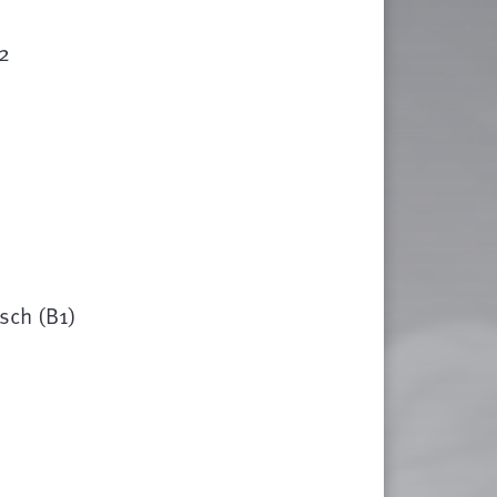
2
sch (B1)