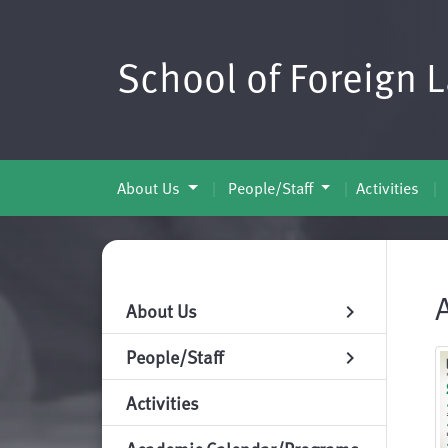
School of Foreign 
About Us
People/Staff
Activities
About Us
chevron_right
People/Staff
chevron_right
Activities