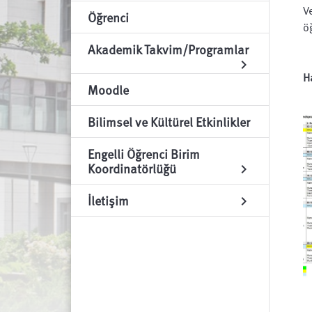
V
Öğrenci
ö
Akademik Takvim/Programlar
chevron_right
Ha
Moodle
Bilimsel ve Kültürel Etkinlikler
Engelli Öğrenci Birim
Koordinatörlüğü
chevron_right
İletişim
chevron_right