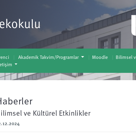
sekokulu
enci
Akademik Takvim/Programlar
Moodle
Bilimsel v
letişim
Haberler
ilimsel ve Kültürel Etkinlikler
2.12.2024