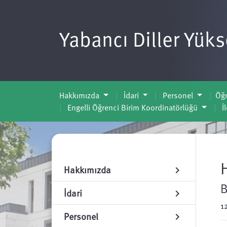
Yabancı Diller Yük
Hakkımızda
İdari
Personel
Öğr
Engelli Öğrenci Birim Koordinatörlüğü
İ
Hakkımızda
chevron_right
B
İdari
chevron_right
1
Personel
chevron_right