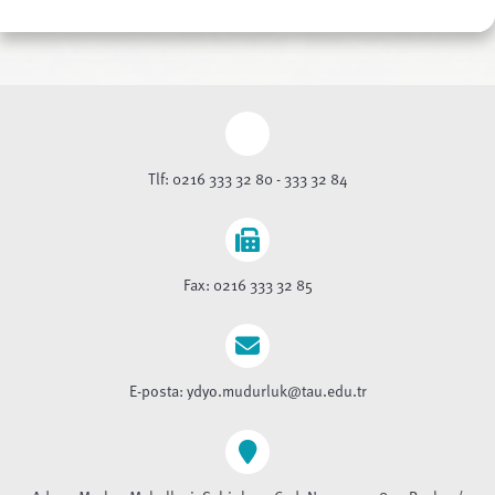
Tlf: 0216 333 32 80 - 333 32 84
Fax: 0216 333 32 85
E-posta: ydyo.mudurluk@tau.edu.tr