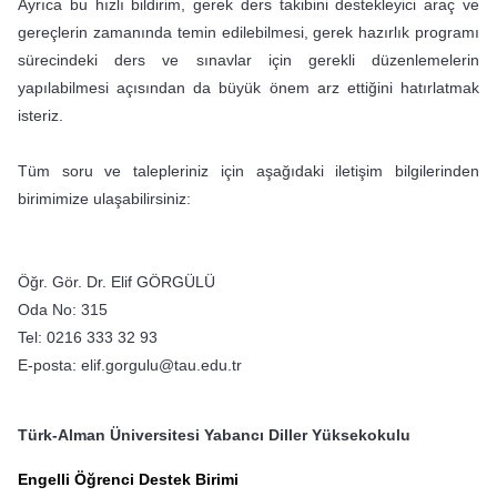
Ayrıca bu hızlı bildirim, gerek ders takibini destekleyici araç ve
gereçlerin zamanında temin edilebilmesi, gerek hazırlık programı
sürecindeki ders ve sınavlar için gerekli düzenlemelerin
yapılabilmesi açısından da büyük önem arz ettiğini hatırlatmak
isteriz.
Tüm soru ve talepleriniz için aşağıdaki iletişim bilgilerinden
birimimize ulaşabilirsiniz:
Öğr. Gör. Dr. Elif GÖRGÜLÜ
Oda No: 315
Tel: 0216 333 32 93
E‑posta: elif.gorgulu@tau.edu.tr
Türk-Alman Üniversitesi Yabancı Diller Yüksekokulu
Engelli Öğrenci Destek Birimi