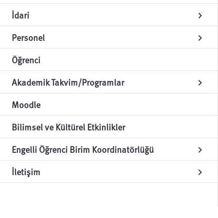
İdari
chevron_right
Personel
chevron_right
Öğrenci
Akademik Takvim/Programlar
chevron_right
Moodle
Bilimsel ve Kültürel Etkinlikler
Engelli Öğrenci Birim Koordinatörlüğü
chevron_right
İletişim
chevron_right