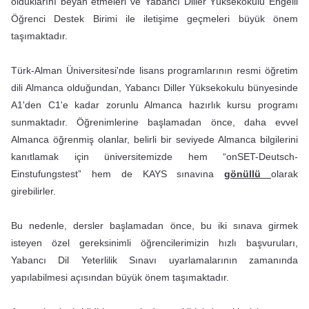
olduklarını beyan etmeleri ve Yabancı Diller Yüksekokulu Engelli
Öğrenci Destek Birimi ile iletişime geçmeleri büyük önem
taşımaktadır.
Türk-Alman Üniversitesi'nde lisans programlarının resmi öğretim
dili Almanca olduğundan, Yabancı Diller Yüksekokulu bünyesinde
A1'den C1'e kadar zorunlu Almanca hazırlık kursu programı
sunmaktadır. Öğrenimlerine başlamadan önce, daha evvel
Almanca öğrenmiş olanlar, belirli bir seviyede Almanca bilgilerini
kanıtlamak için üniversitemizde hem “onSET-Deutsch-
Einstufungstest” hem de KAYS sınavına
gönüllü
olarak
girebilirler.
Bu nedenle, dersler başlamadan önce, bu iki sınava girmek
isteyen özel gereksinimli öğrencilerimizin hızlı başvuruları,
Yabancı Dil Yeterlilik Sınavı uyarlamalarının zamanında
yapılabilmesi açısından büyük önem taşımaktadır.