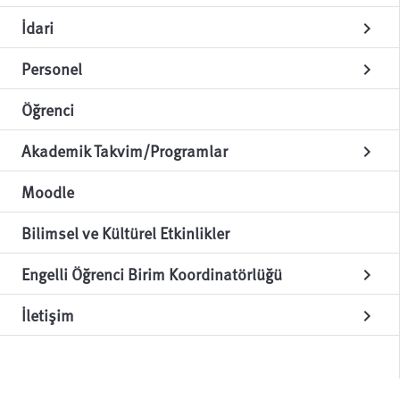
İdari
chevron_right
Personel
chevron_right
Öğrenci
Akademik Takvim/Programlar
chevron_right
Moodle
Bilimsel ve Kültürel Etkinlikler
Engelli Öğrenci Birim Koordinatörlüğü
chevron_right
İletişim
chevron_right